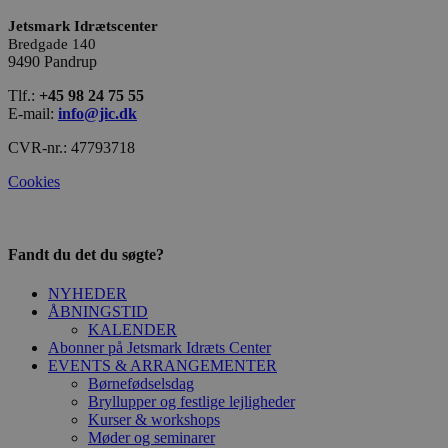
Hjemmesiden kan ikke bruges korrekt uden de
Jetsmark Idrætscenter
absolut nødvendige cookies.
Bredgade 140
Udbyder
/
9490 Pandrup
Navn
Udløbsdato
Beskrivels
Domæne
Tlf.:
+45 98 24 75 55
CookieScriptConsent
4 uger 2
Denne coo
CookieScript
E-mail:
info@jic.dk
dage
bruges af
jic.dk
Cookie-
Script.com
CVR-nr.: 47793718
tjenesten t
at huske
Cookies
præferenc
om samty
til
besøgende
Det er
Fandt du det du søgte?
nødvendig
at Cookie-
Script.com
NYHEDER
cookieban
ÅBNINGSTID
fungerer
korrekt.
KALENDER
Abonner på Jetsmark Idræts Center
EVENTS & ARRANGEMENTER
Børnefødselsdag
Bryllupper og festlige lejligheder
Kurser & workshops
Møder og seminarer