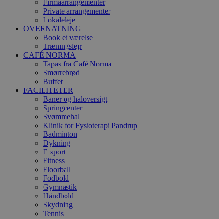
Firmaarrangementer
Private arrangementer
Lokaleleje
OVERNATNING
Book et værelse
Træningslejr
CAFÉ NORMA
Tapas fra Café Norma
Smørrebrød
Buffet
FACILITETER
Baner og haloversigt
Springcenter
Svømmehal
Klinik for Fysioterapi Pandrup
Badminton
Dykning
E-sport
Fitness
Floorball
Fodbold
Gymnastik
Håndbold
Skydning
Tennis