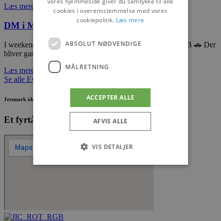
vores hjemmeside giver du samtykke til alle
Læs mere
cookies i overensstemmelse med vores
cookiepolitik.
Læs mere
DM i Mini-Z
ABSOLUT NØDVENDIGE
I weekenden afvikler Roadrunners RC DM i Mini-Z i Hal B 🚗 Der
bliver gang i den, med hurtige sving
MÅLRETNING
Læs mere
Se alle Events
ACCEPTER ALLE
Jetsmark idrætscenter
Et fyrtårn for bevægelse og fællesskab
AFVIS ALLE
VIS DETALJER
Absolut nødvendige
Målretning
Absolut nødvendige cookies muliggør
hjemmesidens grundlæggende funktionalitet
såsom brugerlogin og kontoadministration.