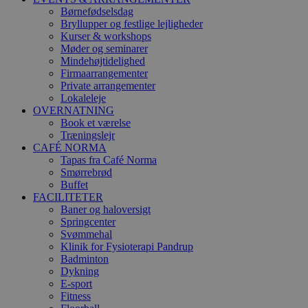
Børnefødselsdag
Bryllupper og festlige lejligheder
Kurser & workshops
Møder og seminarer
Mindehøjtidelighed
Firmaarrangementer
Private arrangementer
Lokaleleje
OVERNATNING
Book et værelse
Træningslejr
CAFÉ NORMA
Tapas fra Café Norma
Smørrebrød
Buffet
FACILITETER
Baner og haloversigt
Springcenter
Svømmehal
Klinik for Fysioterapi Pandrup
Badminton
Dykning
E-sport
Fitness