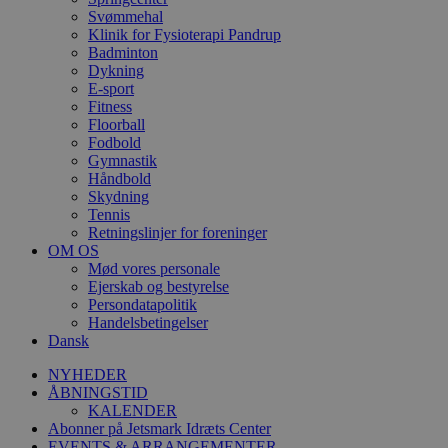
Svømmehal
Klinik for Fysioterapi Pandrup
Badminton
Dykning
E-sport
Fitness
Floorball
Fodbold
Gymnastik
Håndbold
Skydning
Tennis
Retningslinjer for foreninger
OM OS
Mød vores personale
Ejerskab og bestyrelse
Persondatapolitik
Handelsbetingelser
Dansk
NYHEDER
ÅBNINGSTID
KALENDER
Abonner på Jetsmark Idræts Center
EVENTS & ARRANGEMENTER