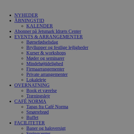
Videre
til
NYHEDER
indhold
ÅBNINGSTID
KALENDER
Abonner på Jetsmark Idræts Center
EVENTS & ARRANGEMENTER
Børnefødselsdag
Bryllupper og festlige lejligheder
Kurser & workshops
Møder og seminarer
Mindehøjtidelighed
Firmaarrangementer
Private arrangementer
Lokaleleje
OVERNATNING
Book et værelse
Træningslejr
CAFÉ NORMA
Tapas fra Café Norma
Smørrebrød
Buffet
FACILITETER
Baner og haloversigt
Springcenter