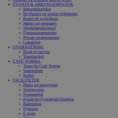
EVENTS & ARRANGEMENTER
Børnefødselsdag
Bryllupper og festlige lejligheder
Kurser & workshops
Møder og seminarer
Mindehøjtidelighed
Firmaarrangementer
Private arrangementer
Lokaleleje
OVERNATNING
Book et værelse
Træningslejr
CAFÉ NORMA
Tapas fra Café Norma
Smørrebrød
Buffet
FACILITETER
Baner og haloversigt
Springcenter
Svømmehal
Klinik for Fysioterapi Pandrup
Badminton
Dykning
E-sport