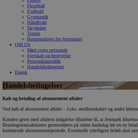
Fitness
Floorball
Fodbold
Gymnastik
Håndbold
Skydning
Tennis
Retningslinjer for foreninger
OM OS
Mød vores personale
Ejerskab og bestyrelse
Persondatapolitik
Handelsbetingelser
Dansk
Handelsbetingelser
Køb og betaling af abonnement aftaler
Ved køb af abonnement aftaler – f.eks. medlemskaber og andre løbende
Kunden giver med aftalens indgåelse tilladelse til, at Jetsmark Idræts
Betalingstransaktionen gennemføres på sidste bankdag før en ny betal
kommende abonnementsperiode. Eventuelle yderligere beløb skal sær