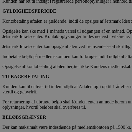
Kunden har ret til indsigt i registrerede personoplysninger i henhol
GYLDIGHEDSPERIODE
Kontobetaling aftalen er gældende, indtil de opsiges af Jetsmark Idræ
Opsigelse kan ske med 1 måneds varsel til udgangen af en måned. Opsi
Jetsmark Idrætscenter. Kontaktoplysninger findes nederst i vilkårene.
Jetsmark Idrætscenter kan opsige aftalen ved fremsendelse af skriftli
Indbetalte beløb på medlemskontoen kan forbruges indtil udløb af afta
Opsigelse af kontobetaling aftalen berører ikke Kundens medlemskab a
TILBAGEBETALING
Kunden kan til enhver tid inden udløb af Aftalen og i op til 1 år efte
værdi og gebyrfrit.
For returnering af ubrugte beløb skal Kunden enten anmode herom un
oplysninger, hvortil beløbet skal overføres til.
BELØBSGRÆNSER
Der kan maksimalt være indestående på medlemskontoen på 1500 kr