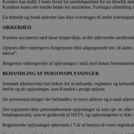
Kunden kan indtil 3 timer forud for starttidspunktet for en tilmeldt a
Kundens konto det betalte beløb for aktiviteten. Foretages afmelding ik
VISITOR_INFO1_LIVE
Go
.y
En tilmeldt og betalt aktivitet kan ikke overdrages til andet forenings
YSC
Go
SIKKERHED
.y
Kunden accepterer med disse brugsvilkår, at det udleverede medlemsko
Oplyses eller videregives brugernavn eller adgangskode mv. til andre,
ansvar”.
Brugerens videregivelse af oplysninger i strid med denne bestemmelse
BEHANDLING AF PERSONOPLYSNINGER
Jetsmark Idrætscenter har behov for at indsamle, registrere og behan
herfor og de oplysninger, som Kunden i øvrigt oplyser.
De personoplysninger der behandles, er navn adresse og e-mail adress
Der registreres ikke personfølsomme oplysninger så som cpr. nr. elle
betalingsmodul, som er godkendt af NETS, og oplysningerne er ikke t
Registrerede oplysninger opbevares i 5 år af hensyn til vores regnskab