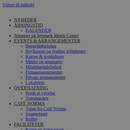
Videre til indhold
NYHEDER
ÅBNINGSTID
KALENDER
Abonner på Jetsmark Idræts Center
EVENTS & ARRANGEMENTER
Børnefødselsdag
Bryllupper og festlige lejligheder
Kurser & workshops
Møder og seminarer
Mindehøjtidelighed
Firmaarrangementer
Private arrangementer
Lokaleleje
OVERNATNING
Book et værelse
Træningslejr
CAFÉ NORMA
Tapas fra Café Norma
Smørrebrød
Buffet
FACILITETER
Baner og haloversigt