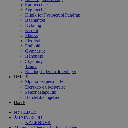
Springcenter
Svømmehal
Klinik for Fysioterapi Pandrup
Badminton
Dykning
E-sport
Fitness
Floorball
Fodbold
Gymnastik
Håndbold
Skydning
Tennis
Retningslinjer for foreninger
OM OS
Mød vores personale
Ejerskab og bestyrelse
Persondatapolitik
Handelsbetingelser
Dansk
NYHEDER
ÅBNINGSTID
KALENDER
Abonner på Jetsmark Idræts Center