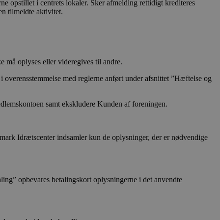
ne opstillet i centrets lokaler. Sker afmelding rettidigt krediteres
 tilmeldte aktivitet.
rugerpræferencer for
så afgøre, om
f Youtube-grænsefladen.
f indlejrede videoer.
må oplyses eller videregives til andre.
r i overensstemmelse med reglerne anført under afsnittet ”Hæftelse og
 medlemskontoen samt ekskludere Kunden af foreningen.
smark Idrætscenter indsamler kun de oplysninger, der er nødvendige
aling” opbevares betalingskort oplysningerne i det anvendte