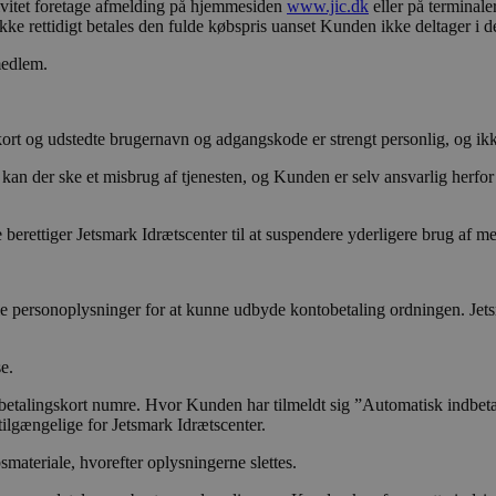
ktivitet foretage afmelding på hjemmesiden
www.jic.dk
eller på terminaler
ke rettidigt betales den fulde købspris uanset Kunden ikke deltager i den
5 måneder
Denne cookie indstilles af Youtube for at holde styr på b
ogle LLC
4 uger
Youtube-videoer, der er indlejret i websteder; den kan og
outube.com
webstedsbesøgende bruger den nye eller gamle version a
medlem.
Session
Denne cookie indstilles af YouTube til at spore visninger a
ogle LLC
outube.com
rt og udstedte brugernavn og adgangskode er strengt personlig, og ikke 
 kan der ske et misbrug af tjenesten, og Kunden er selv ansvarlig herfo
 berettiger Jetsmark Idrætscenter til at suspendere yderligere brug af
dle personoplysninger for at kunne udbyde kontobetaling ordningen. Jet
e.
r betalingskort numre. Hvor Kunden har tilmeldt sig ”Automatisk indbet
ilgængelige for Jetsmark Idrætscenter.
smateriale, hvorefter oplysningerne slettes.