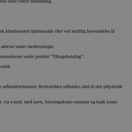
gelse mod videre behandling.
 Idrætscenters hjemmeside eller ved skriftlig henvendelse til
il adresse under medlemslogin.
estemmelserne under punktet ”Tilbagebetaling”.
skilt.
 udbetalt/returneret. Restværdien udbetales altid til den pålydende
vt. via e-mail, med navn, foreningskonto nummer og bank konto