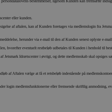
d til persondatalovens bestemmelser, ligesom Kunden kan fremsætte indsi
tscenter eller kunden.
gelse af aftalen, kan af Kunden foretages via medlemslogin fra Jetsmark
g meddelelse, herunder via e-mail til den af Kunden senest oplyste e-ma
len, hvorefter eventuelt restbeløb udbetales til Kunden i henhold til b
f Jetsmark Idrætscenter i øvrigt, og dette medlemsskab skal opsiges sær
r udløb af Aftalen vælge at få et retsbeløb indestående på medlemskontoen
der login medlemsfunktionerne eller fremsende skriftlig anmodning, e
.