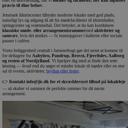
eller en aktivitetsdag, har vi
lokaler og faciliteter, der kan tilpasses
præcis til dine behov
.
Jetsmark Idrætscenter tilbyder moderne lokaler med god plads,
naturligt lys og adgang til alt fra mødefaciliteter til idrætshaller,
springcenter og svømmehal. Det betyder, at du kan kombinere
klassiske møde- eller arrangementsrammer
med
aktiviteter og
samvær
, hvis det ønskes — fx teamopgaver i hallerne eller sociale
pauser i caféen.
Vores beliggenhed centralt i Jammerbugt gør det nemt at komme til
for deltagere fra
Aabybro, Pandrup, Brovst, Fjerritslev, Aalborg
og resten af Nordjylland
. Vi hjælper dig med at finde den rette
løsning — hvad end du søger et mindre lokale til møder eller en stor
sal til events, aktiviteter,
bryllup eller fester
.
👉
Kontakt
info@jic.dk
for et skræddersyet tilbud på lokaleleje
— så skaber vi sammen de perfekte rammer for dit næste
arrangement.