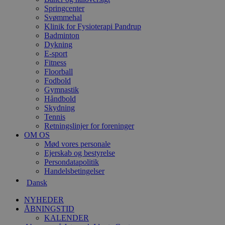
Springcenter
Svømmehal
Klinik for Fysioterapi Pandrup
Badminton
Dykning
E-sport
Fitness
Floorball
Fodbold
Gymnastik
Håndbold
Skydning
Tennis
Retningslinjer for foreninger
OM OS
Mød vores personale
Ejerskab og bestyrelse
Persondatapolitik
Handelsbetingelser
Dansk
NYHEDER
ÅBNINGSTID
KALENDER