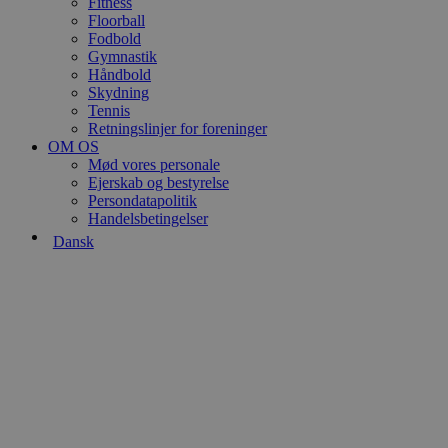
Fitness
Floorball
Fodbold
Gymnastik
Håndbold
Skydning
Tennis
Retningslinjer for foreninger
OM OS
Mød vores personale
Ejerskab og bestyrelse
Persondatapolitik
Handelsbetingelser
Dansk