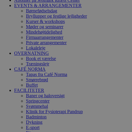
Abonner på Jetsmark Idræts Center
EVENTS & ARRANGEMENTER
Børnefødselsdag
Bryllupper og festlige lejligheder
Kurser & workshops
Møder og seminarer
Mindehøjtidelighed
Firmaarrangementer
Private arrangementer
Lokaleleje
OVERNATNING
Book et værelse
Træningslejr
CAFÉ NORMA
Tapas fra Café Norma
Smørrebrød
Buffet
FACILITETER
Baner og haloversigt
Springcenter
Svømmehal
Klinik for Fysioterapi Pandrup
Badminton
Dykning
E-sport