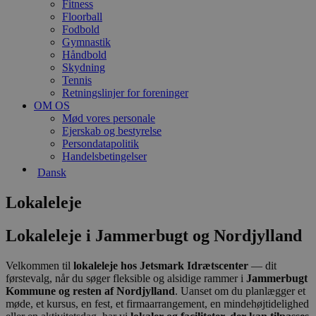
Fitness
Floorball
Fodbold
Gymnastik
Håndbold
Skydning
Tennis
Retningslinjer for foreninger
OM OS
Mød vores personale
Ejerskab og bestyrelse
Persondatapolitik
Handelsbetingelser
Dansk
Lokaleleje
Lokaleleje i Jammerbugt og Nordjylland
Velkommen til
lokaleleje hos Jetsmark Idrætscenter
— dit
førstevalg, når du søger fleksible og alsidige rammer i
Jammerbugt
Kommune og resten af Nordjylland
. Uanset om du planlægger et
møde, et kursus, en fest, et firmaarrangement, en mindehøjtidelighed