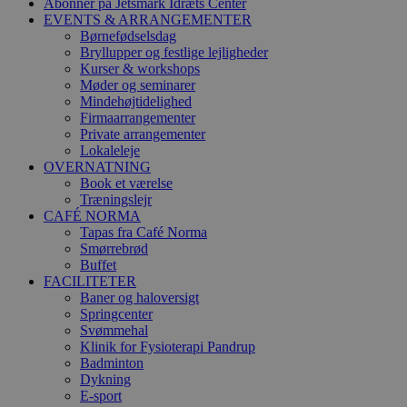
Abonner på Jetsmark Idræts Center
EVENTS & ARRANGEMENTER
Børnefødselsdag
Bryllupper og festlige lejligheder
Kurser & workshops
Møder og seminarer
Mindehøjtidelighed
Firmaarrangementer
Private arrangementer
Lokaleleje
OVERNATNING
Book et værelse
Træningslejr
CAFÉ NORMA
Tapas fra Café Norma
Smørrebrød
Buffet
FACILITETER
Baner og haloversigt
Springcenter
Svømmehal
Klinik for Fysioterapi Pandrup
Badminton
Dykning
E-sport