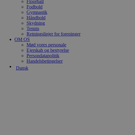
Floorball
Fodbold
Gymnastik
Udbyder
/
Navn
Udløbsdato
Håndbold
Domæne
Skydning
VISITOR_INFO1_LIVE
5 måneder
Google LLC
Tennis
4 uger
.youtube.com
Retningslinjer for foreninger
OM OS
Mød vores personale
Ejerskab og bestyrelse
Persondatapolitik
Handelsbetingelser
YSC
Session
Google LLC
.youtube.com
Dansk