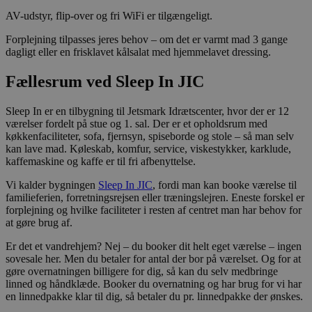
AV-udstyr, flip-over og fri WiFi er tilgængeligt.
Forplejning tilpasses jeres behov – om det er varmt mad 3 gange
dagligt eller en frisklavet kålsalat med hjemmelavet dressing.
Fællesrum ved Sleep In JIC
Sleep In er en tilbygning til Jetsmark Idrætscenter, hvor der er 12
værelser fordelt på stue og 1. sal. Der er et opholdsrum med
køkkenfaciliteter, sofa, fjernsyn, spiseborde og stole – så man selv
kan lave mad. Køleskab, komfur, service, viskestykker, karklude,
kaffemaskine og kaffe er til fri afbenyttelse.
Vi kalder bygningen
Sleep In JIC
, fordi man kan booke værelse til
familieferien, forretningsrejsen eller træningslejren. Eneste forskel er
forplejning og hvilke faciliteter i resten af centret man har behov for
at gøre brug af.
Er det et vandrehjem? Nej – du booker dit helt eget værelse – ingen
sovesale her. Men du betaler for antal der bor på værelset. Og for at
gøre overnatningen billigere for dig, så kan du selv medbringe
linned og håndklæde. Booker du overnatning og har brug for vi har
en linnedpakke klar til dig, så betaler du pr. linnedpakke der ønskes.