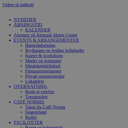
Videre til indhold
NYHEDER
ÅBNINGSTID
KALENDER
Abonner på Jetsmark Idræts Center
EVENTS & ARRANGEMENTER
Børnefødselsdag
Bryllupper og festlige lejligheder
Kurser & workshops
Møder og seminarer
Mindehøjtidelighed
Firmaarrangementer
Private arrangementer
Lokaleleje
OVERNATNING
Book et værelse
Træningslejr
CAFÉ NORMA
Tapas fra Café Norma
Smørrebrød
Buffet
FACILITETER
Baner og haloversigt