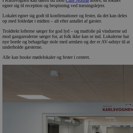
I Karlsvognen kan døren ud mod
Café Norma
åbnes, så lokalet
egner sig til reception og bespisning ved træningslejrer.
Lokalet egner sig godt til konfirmationer og fester, da det kan deles
op med foldedør i midten – alt efter antallet af gæster.
Troldtekt lofterne sørger for god lyd – og matfolie på vinduerne ud
mod gangarealerne sørger for, at folk ikke kan se ind.
Lokalerne har
nye borde og behagelige stole med armlæn og der er AV-udstyr til at
underholde gæsterne.
Alle kan booke mødelokaler og fester i centret.