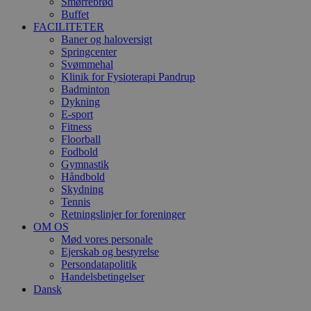
Smørrebrød
VISITOR_INFO1_LIVE
Go
Buffet
.y
FACILITETER
Baner og haloversigt
YSC
Go
Springcenter
.y
Svømmehal
Klinik for Fysioterapi Pandrup
Badminton
Dykning
E-sport
Fitness
Floorball
Fodbold
Gymnastik
Håndbold
Skydning
Tennis
Retningslinjer for foreninger
OM OS
Mød vores personale
Ejerskab og bestyrelse
Persondatapolitik
Handelsbetingelser
Dansk