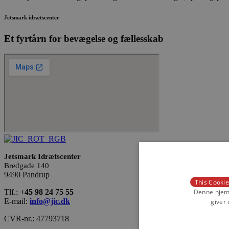
Jetsmark idrætscenter
Et fyrtårn for bevægelse og fællesskab
Jetsmark Idrætscenter
Bredgade 140
9490 Pandrup
This Cookie
Denne hjemm
Tlf.:
+45 98 24 75 55
giver 
E-mail:
info@jic.dk
CVR-nr.: 47793718