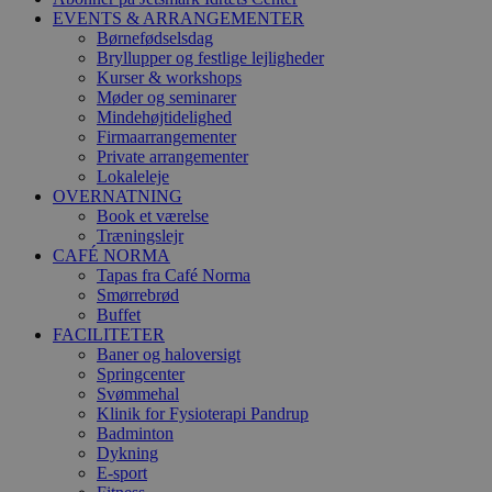
EVENTS & ARRANGEMENTER
Børnefødselsdag
Bryllupper og festlige lejligheder
Kurser & workshops
Møder og seminarer
Mindehøjtidelighed
Firmaarrangementer
Private arrangementer
Lokaleleje
OVERNATNING
Book et værelse
Træningslejr
CAFÉ NORMA
Tapas fra Café Norma
Smørrebrød
Buffet
FACILITETER
Baner og haloversigt
Springcenter
Svømmehal
Klinik for Fysioterapi Pandrup
Badminton
Dykning
E-sport