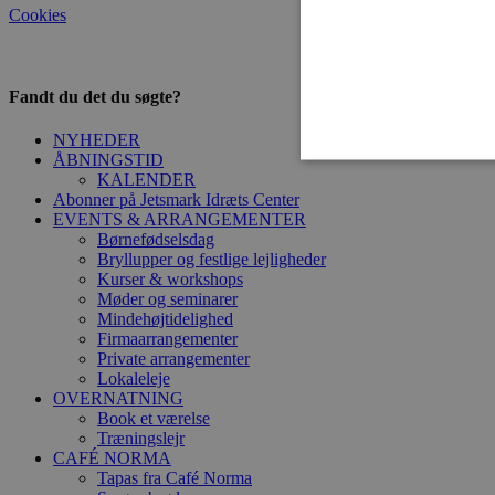
Cookies
Fandt du det du søgte?
NYHEDER
ÅBNINGSTID
KALENDER
Abonner på Jetsmark Idræts Center
EVENTS & ARRANGEMENTER
Børnefødselsdag
Absolut nødvendige cookies
Bryllupper og festlige lejligheder
kan ikke bruges korrekt ude
Kurser & workshops
U
Møder og seminarer
Navn
D
Mindehøjtidelighed
Firmaarrangementer
CookieScriptConsent
Co
Private arrangementer
ji
Lokaleleje
OVERNATNING
Book et værelse
Træningslejr
CAFÉ NORMA
Ud
Navn
Tapas fra Café Norma
D