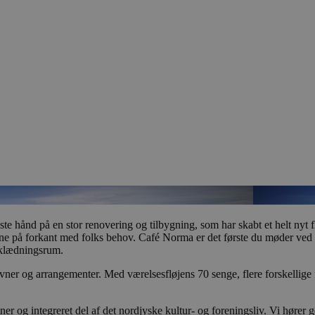
dste hånd på en stor renovering og tilbygning, som har skabt et helt nyt
å gerne på forkant med folks behov. Café Norma er det første du møder v
omklædningsrum.
vner og arrangementer. Med værelsesfløjens 70 senge, flere forskellig
ner og integreret del af det nordjyske kultur- og foreningsliv. Vi hører ge