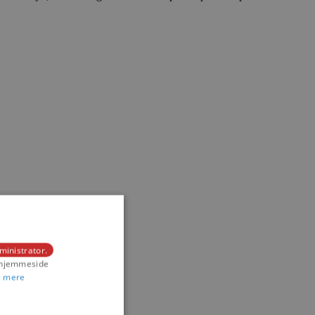
ministrator.
s hjemmeside
 mere