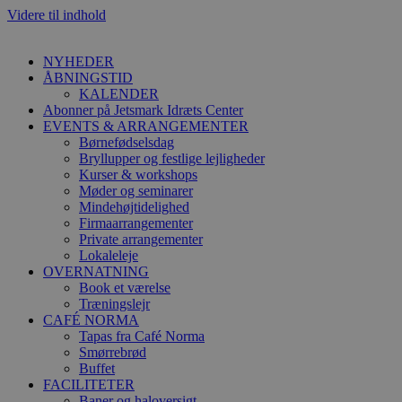
Videre til indhold
NYHEDER
ÅBNINGSTID
KALENDER
Abonner på Jetsmark Idræts Center
EVENTS & ARRANGEMENTER
Børnefødselsdag
Bryllupper og festlige lejligheder
Kurser & workshops
Møder og seminarer
Mindehøjtidelighed
Firmaarrangementer
Private arrangementer
Lokaleleje
OVERNATNING
Book et værelse
Træningslejr
CAFÉ NORMA
Tapas fra Café Norma
Smørrebrød
Buffet
FACILITETER
Baner og haloversigt