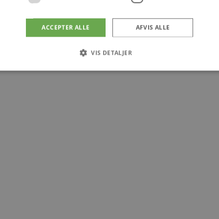
ACCEPTER ALLE
AFVIS ALLE
VIS DETALJER
Absolut nødvendige
Målretning
 muliggør hjemmesidens grundlæggende funktionalitet såsom brugerlogin og kontoad
n de absolut nødvendige cookies.
dbyder
/
Udløbsdato
Beskrivelse
omæne
4 uger 2
Denne cookie bruges af Cookie-Script.com-tjenesten til 
okieScript
dage
samtykke til besøgende. Det er nødvendigt, at Cookie-Sc
c.dk
fungerer korrekt.
byder
/
Udløbsdato
Beskrivelse
omæne