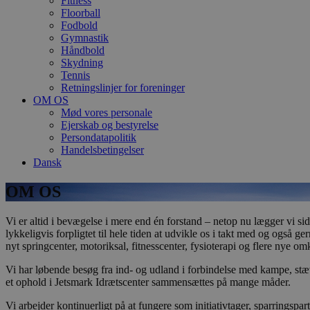
Fitness
Floorball
Fodbold
Gymnastik
Håndbold
Skydning
Tennis
Retningslinjer for foreninger
OM OS
Mød vores personale
Ejerskab og bestyrelse
Persondatapolitik
Handelsbetingelser
Dansk
OM OS
Vi er altid i bevægelse i mere end én forstand – netop nu lægger vi si
lykkeligvis forpligtet til hele tiden at udvikle os i takt med og ogs
nyt springcenter, motoriksal, fitnesscenter, fysioterapi og flere nye 
Vi har løbende besøg fra ind- og udland i forbindelse med kampe, stæ
et ophold i Jetsmark Idrætscenter sammensættes på mange måder.
Vi arbejder kontinuerligt på at fungere som initiativtager, sparringspart