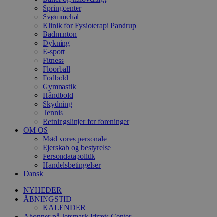
Springcenter
Svømmehal
Klinik for Fysioterapi Pandrup
Badminton
Dykning
E-sport
Fitness
Floorball
Fodbold
Gymnastik
Håndbold
Skydning
Tennis
Retningslinjer for foreninger
OM OS
Mød vores personale
Ejerskab og bestyrelse
Persondatapolitik
Handelsbetingelser
Dansk
NYHEDER
ÅBNINGSTID
KALENDER
Abonner på Jetsmark Idræts Center