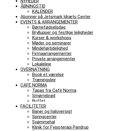
NYHEDER
ÅBNINGSTID
KALENDER
Abonner på Jetsmark Idræts Center
EVENTS & ARRANGEMENTER
Børnefødselsdag
Bryllupper og festlige lejligheder
Kurser & workshops
Møder og seminarer
Mindehøjtidelighed
Firmaarrangementer
Private arrangementer
Lokaleleje
OVERNATNING
Book et værelse
Træningslejr
CAFÉ NORMA
Tapas fra Café Norma
Smørrebrød
Buffet
FACILITETER
Baner og haloversigt
Springcenter
Svømmehal
Klinik for Fysioterapi Pandrup