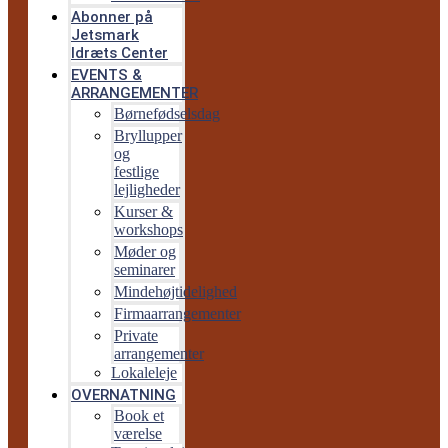
Abonner på
Jetsmark
Idræts Center
EVENTS &
ARRANGEMENTER
Børnefødselsdag
Bryllupper
og
festlige
lejligheder
Kurser &
workshops
Møder og
seminarer
Mindehøjtidelighed
Firmaarrangementer
Private
arrangementer
Lokaleleje
OVERNATNING
Book et
værelse