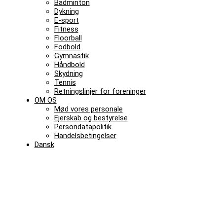
Badminton
Dykning
E-sport
Fitness
Floorball
Fodbold
Gymnastik
Håndbold
Skydning
Tennis
Retningslinjer for foreninger
OM OS
Mød vores personale
Ejerskab og bestyrelse
Persondatapolitik
Handelsbetingelser
Dansk