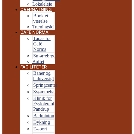
Lokaleleje
OVERNATNING
Book et
værelse
Træningslejr
CAFÉ NORMA
Tapas fra
Café
Norma
Smørrebrød
Buffet
FACILITETER
Baner og
haloversigt
Springcenter
Svømmehal
Klinik for
Fysioterapi
Pandrup
Badminton
Dykning
E-sport