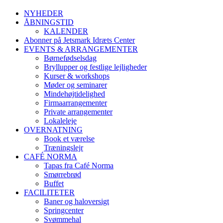
NYHEDER
ÅBNINGSTID
KALENDER
Abonner på Jetsmark Idræts Center
EVENTS & ARRANGEMENTER
Børnefødselsdag
Bryllupper og festlige lejligheder
Kurser & workshops
Møder og seminarer
Mindehøjtidelighed
Firmaarrangementer
Private arrangementer
Lokaleleje
OVERNATNING
Book et værelse
Træningslejr
CAFÉ NORMA
Tapas fra Café Norma
Smørrebrød
Buffet
FACILITETER
Baner og haloversigt
Springcenter
Svømmehal