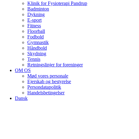
Klinik for Fysioterapi Pandrup
Badminton
Dykning
E-sport
Fitness
Floorball
Fodbold
Gymnastik
Håndbold
Skydning
Tennis
Retningslinjer for foreninger
OM OS
Mød vores personale
Ejerskab og bestyrelse
Persondatapolitik
Handelsbetingelser
Dansk