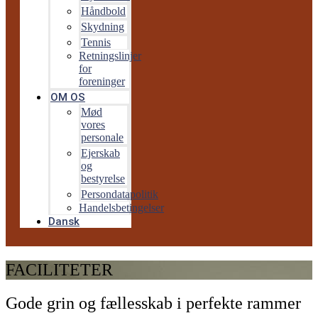
Håndbold
Skydning
Tennis
Retningslinjer
for
foreninger
OM OS
Mød
vores
personale
Ejerskab
og
bestyrelse
Persondatapolitik
Handelsbetingelser
Dansk
FACILITETER
Gode grin og fællesskab i perfekte rammer