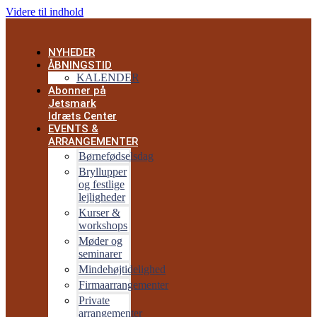
Videre til indhold
NYHEDER
ÅBNINGSTID
KALENDER
Abonner på
Jetsmark
Idræts Center
EVENTS &
ARRANGEMENTER
Børnefødselsdag
Bryllupper
og festlige
lejligheder
Kurser &
workshops
Møder og
seminarer
Mindehøjtidelighed
Firmaarrangementer
Private
arrangementer