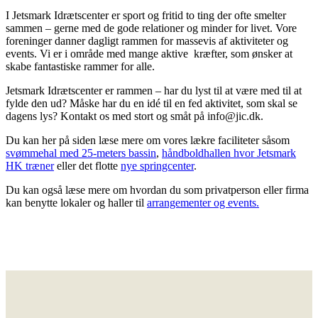
I Jetsmark Idrætscenter er sport og fritid to ting der ofte smelter
sammen – gerne med de gode relationer og minder for livet. Vore
foreninger danner dagligt rammen for massevis af aktiviteter og
events. Vi er i område med mange aktive kræfter, som ønsker at
skabe fantastiske rammer for alle.
Jetsmark Idrætscenter er rammen – har du lyst til at være med til at
fylde den ud? Måske har du en idé til en fed aktivitet, som skal se
dagens lys? Kontakt os med stort og småt på info@jic.dk.
Du kan her på siden læse mere om vores lækre faciliteter såsom
svømmehal med 25-meters bassin
,
håndboldhallen hvor Jetsmark
HK træner
eller det flotte
nye springcenter
.
Du kan også læse mere om hvordan du som privatperson eller firma
kan benytte lokaler og haller til
arrangementer og events.