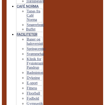
Træningslejr
CAFÉ NORMA
Tapas fra
Café
Norma
Smørrebrød
Buffet
FACILITETER
Baner og
haloversigt
Springcenter
Svømmehal
Klinik for
Fysioterapi
Pandrup
Badminton
Dykning
E-sport
Fitness
Floorball
Fodbold
Gymnastik