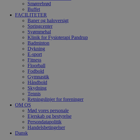
Smørrebrød
Buffet
FACILITETER
Baner og haloversigt
Springcenter
Svømmehal
Klinik for Fysioterapi Pandrup
Badminton
Dykning
E-sport
Fitness
Floorball
Fodbold
Gymnastik
Håndbold
Skydning
Tennis
Retningslinjer for foreninger
OM OS
Mød vores personale
Ejerskab og bestyrelse
Persondatapolitik
Handelsbetingelser
Dansk