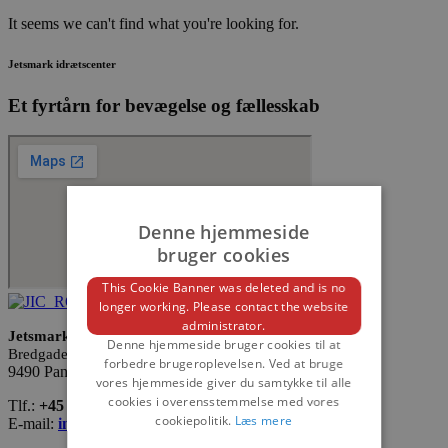
It seems we can't find what you're looking for.
Jetsmark idrætscenter
Et fyrtårn for bevægelse og fællesskab
Denne hjemmeside
bruger cookies
This Cookie Banner was deleted and is no
longer working. Please contact the website
administrator.
Jetsmark Idrætscenter
Denne hjemmeside bruger cookies til at
Bredgade 140
forbedre brugeroplevelsen. Ved at bruge
9490 Pandrup
vores hjemmeside giver du samtykke til alle
cookies i overensstemmelse med vores
Tlf.:
+45 98 24 75 55
cookiepolitik.
Læs mere
E-mail:
info@jic.dk