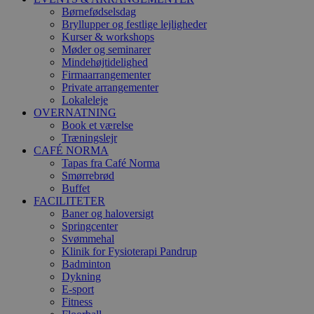
Børnefødselsdag
Bryllupper og festlige lejligheder
Kurser & workshops
Møder og seminarer
Mindehøjtidelighed
Firmaarrangementer
Private arrangementer
Lokaleleje
OVERNATNING
Book et værelse
Træningslejr
CAFÉ NORMA
Tapas fra Café Norma
Smørrebrød
Buffet
FACILITETER
Baner og haloversigt
Springcenter
Svømmehal
Klinik for Fysioterapi Pandrup
Badminton
Dykning
E-sport
Fitness