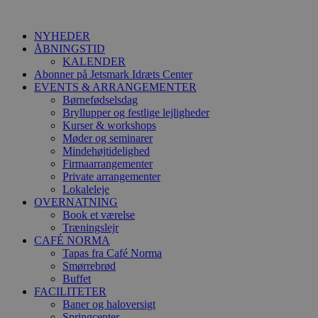
Videre
til
NYHEDER
indhold
ÅBNINGSTID
KALENDER
Abonner på Jetsmark Idræts Center
EVENTS & ARRANGEMENTER
Børnefødselsdag
Bryllupper og festlige lejligheder
Kurser & workshops
Møder og seminarer
Mindehøjtidelighed
Firmaarrangementer
Private arrangementer
Lokaleleje
OVERNATNING
Book et værelse
Træningslejr
CAFÉ NORMA
Tapas fra Café Norma
Smørrebrød
Buffet
FACILITETER
Baner og haloversigt
Springcenter