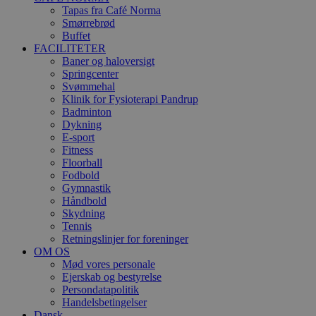
Domæne
Tapas fra Café Norma
Smørrebrød
CookieScriptConsent
4 uger 2
Denne coo
CookieScript
dage
bruges af
jic.dk
Buffet
Cookie-
FACILITETER
Script.com
Baner og haloversigt
tjenesten t
Springcenter
at huske
præferenc
Svømmehal
om samty
Klinik for Fysioterapi Pandrup
til
Badminton
besøgende
Det er
Dykning
nødvendig
E-sport
at Cookie-
Fitness
Script.com
Floorball
cookieban
fungerer
Fodbold
korrekt.
Gymnastik
Håndbold
Skydning
Tennis
Retningslinjer for foreninger
OM OS
Mød vores personale
Ejerskab og bestyrelse
Udbyder
/
Navn
Udløbsdato
Beskrivels
Persondatapolitik
Domæne
Handelsbetingelser
VISITOR_INFO1_LIVE
5 måneder
Denne coo
Google LLC
Dansk