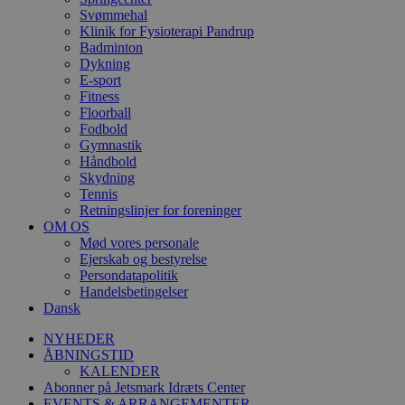
Svømmehal
Klinik for Fysioterapi Pandrup
Badminton
Dykning
E-sport
Fitness
Floorball
Fodbold
Gymnastik
Håndbold
Skydning
Tennis
Retningslinjer for foreninger
OM OS
Mød vores personale
Ejerskab og bestyrelse
Persondatapolitik
Handelsbetingelser
Dansk
NYHEDER
ÅBNINGSTID
KALENDER
Abonner på Jetsmark Idræts Center
EVENTS & ARRANGEMENTER