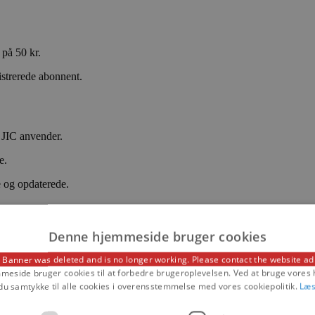
på 50 kr.
istrerede abonnent.
 JIC anvender.
e.
e og opdaterede.
tet.
Denne hjemmeside bruger cookies
 Banner was deleted and is no longer working. Please contact the website ad
eside bruger cookies til at forbedre brugeroplevelsen. Ved at bruge vore
du samtykke til alle cookies i overensstemmelse med vores cookiepolitik.
Læs
den allerede betalte abonnementsperiode.