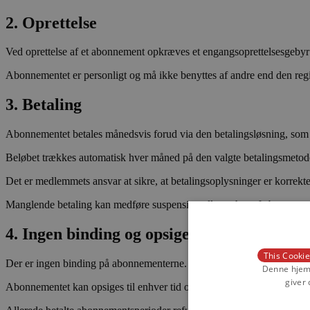
2. Oprettelse
Ved oprettelse af et abonnement opkræves et engangsoprettelsesgebyr 
Abonnementet er personligt og må ikke benyttes af andre end den reg
3. Betaling
Abonnementet betales månedsvis forud via den betalingsløsning, som
Beløbet trækkes automatisk hver måned på den valgte betalingsmetod
Det er medlemmets ansvar at sikre, at betalingsoplysninger er korrekt
Manglende betaling kan medføre suspension eller ophør af abonnemen
4. Ingen binding og opsigelse
This Cookie
Der er ingen binding på abonnementerne.
Denne hjemm
giver 
Abonnementet kan opsiges til enhver tid og ophører ved udgangen af 