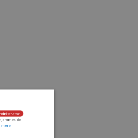
ministrator.
s hjemmeside
 mere