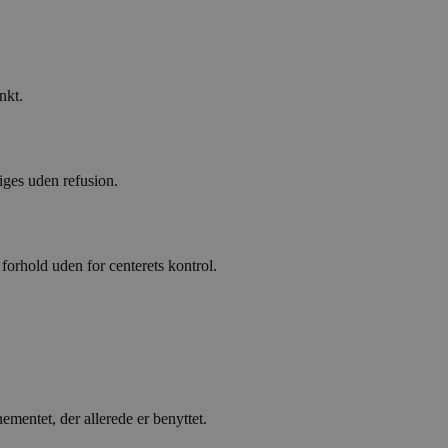
rugerpræferencer for
så afgøre, om
f Youtube-grænsefladen.
f indlejrede videoer.
nkt.
iges uden refusion.
forhold uden for centerets kontrol.
mentet, der allerede er benyttet.