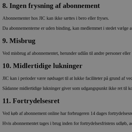
8. Ingen frysning af abonnement
VISITOR_INFO1_LIVE
Go
.y
Abonnementer hos JIC kan ikke sættes i bero eller fryses.
YSC
Go
Da abonnementerne er uden binding, kan medlemmet i stedet vælge at 
.y
9. Misbrug
Ved misbrug af abonnementet, herunder udlån til andre personer eller 
10. Midlertidige lukninger
JIC kan i perioder være nødsaget til at lukke faciliteter på grund af 
Sådanne midlertidige lukninger giver som udgangspunkt ikke ret til ko
11. Fortrydelsesret
Ved køb af abonnement online har forbrugeren 14 dages fortrydelsesre
Hvis abonnementet tages i brug inden for fortrydelsesfristens udløb, 