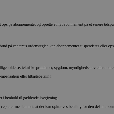
5 måneder
Denne cookie indstilles af Youtube for at holde styr på b
ogle LLC
4 uger
Youtube-videoer, der er indlejret i websteder; den kan og
outube.com
webstedsbesøgende bruger den nye eller gamle version a
Session
Denne cookie indstilles af YouTube til at spore visninger a
ogle LLC
opsige abonnementet og oprette et nyt abonnement på et senere tidspu
outube.com
brud på centerets ordensregler, kan abonnementet suspenderes eller ops
vedligeholdelse, tekniske problemer, sygdom, myndighedskrav eller andre 
mpensation eller tilbagebetaling.
t i henhold til gældende lovgivning.
accepterer medlemmet, at der kan opkræves betaling for den del af abonne