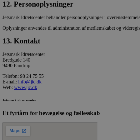
12. Personoplysninger
Jetsmark Idrætscenter behandler personoplysninger i overensstemmel
Oplysninger anvendes til administration af medlemskabet og videregive
13. Kontakt
Jetsmark Idrætscenter
Bredgade 140
9490 Pandrup
Telefon: 98 24 75 55
E-mail:
info@jic.dk
Web:
www.jic.dk
Jetsmark idrætscenter
Et fyrtårn for bevægelse og fællesskab