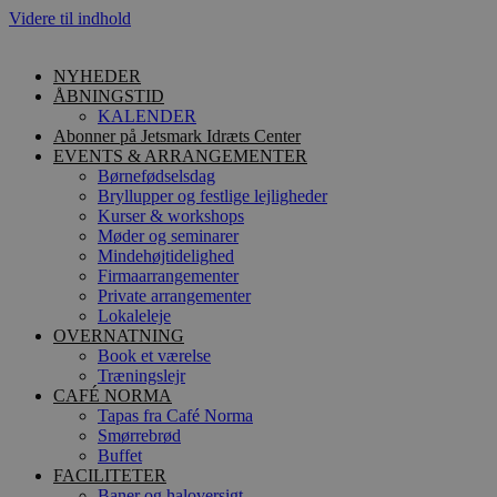
Videre til indhold
NYHEDER
ÅBNINGSTID
KALENDER
Abonner på Jetsmark Idræts Center
EVENTS & ARRANGEMENTER
Børnefødselsdag
Bryllupper og festlige lejligheder
Kurser & workshops
Møder og seminarer
Mindehøjtidelighed
Firmaarrangementer
Private arrangementer
Lokaleleje
OVERNATNING
Book et værelse
Træningslejr
CAFÉ NORMA
Tapas fra Café Norma
Smørrebrød
Buffet
FACILITETER
Baner og haloversigt