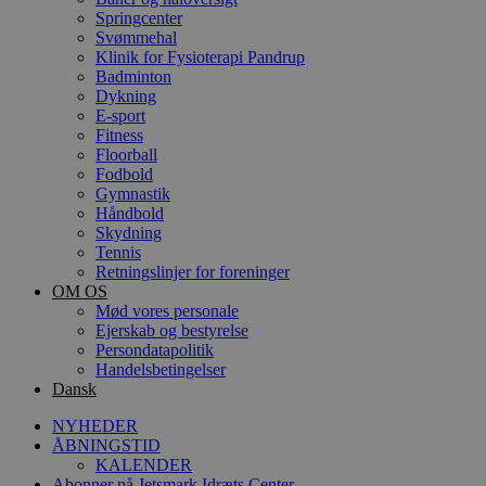
Springcenter
Svømmehal
Klinik for Fysioterapi Pandrup
Badminton
Dykning
E-sport
Fitness
Floorball
Fodbold
Gymnastik
Håndbold
Skydning
Tennis
Retningslinjer for foreninger
OM OS
Mød vores personale
Ejerskab og bestyrelse
Persondatapolitik
Handelsbetingelser
Dansk
NYHEDER
ÅBNINGSTID
KALENDER
Abonner på Jetsmark Idræts Center