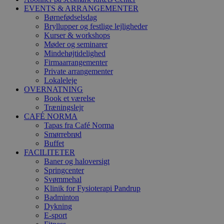
EVENTS & ARRANGEMENTER
Børnefødselsdag
Bryllupper og festlige lejligheder
Kurser & workshops
Møder og seminarer
Mindehøjtidelighed
Firmaarrangementer
Private arrangementer
Lokaleleje
OVERNATNING
Book et værelse
Træningslejr
CAFÉ NORMA
Tapas fra Café Norma
Smørrebrød
Buffet
FACILITETER
Baner og haloversigt
Springcenter
Svømmehal
Klinik for Fysioterapi Pandrup
Badminton
Dykning
E-sport