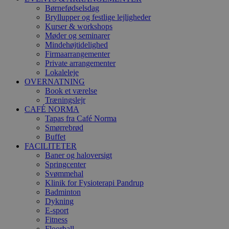
videoer, de
Børnefødselsdag
indlejret i
Bryllupper og festlige lejligheder
websteder
også afgør
Kurser & workshops
websteds
Møder og seminarer
bruger den
Mindehøjtidelighed
gamle vers
Firmaarrangementer
Youtube-
grænsefla
Private arrangementer
Lokaleleje
YSC
Session
Denne coo
Google LLC
OVERNATNING
indstilles a
.youtube.com
Book et værelse
YouTube ti
visninger a
Træningslejr
indlejrede
CAFÉ NORMA
Tapas fra Café Norma
Smørrebrød
Buffet
FACILITETER
Baner og haloversigt
Springcenter
Svømmehal
Klinik for Fysioterapi Pandrup
Badminton
Dykning
E-sport
Fitness
Floorball