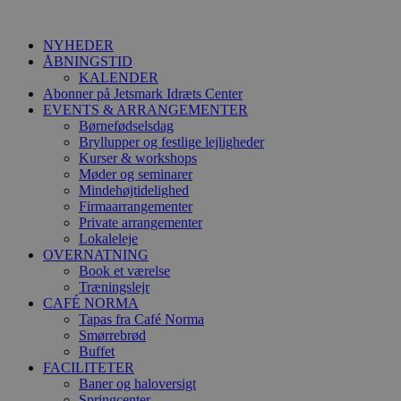
Videre
til
NYHEDER
indhold
ÅBNINGSTID
KALENDER
Abonner på Jetsmark Idræts Center
EVENTS & ARRANGEMENTER
Børnefødselsdag
Bryllupper og festlige lejligheder
Kurser & workshops
Møder og seminarer
Mindehøjtidelighed
Firmaarrangementer
Private arrangementer
Lokaleleje
OVERNATNING
Book et værelse
Træningslejr
CAFÉ NORMA
Tapas fra Café Norma
Smørrebrød
Buffet
FACILITETER
Baner og haloversigt
Springcenter