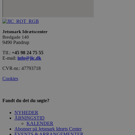
Cookie-
Script.com
tjenesten t
at huske
præferenc
om samty
til
besøgende
Jetsmark Idrætscenter
Det er
Bredgade 140
nødvendig
9490 Pandrup
at Cookie-
Script.com
cookieban
Tlf.:
+45 98 24 75 55
fungerer
E-mail:
info@jic.dk
korrekt.
CVR-nr.: 47793718
Cookies
Fandt du det du søgte?
Udbyder
/
Navn
Udløbsdato
Beskrivels
Domæne
NYHEDER
VISITOR_INFO1_LIVE
5 måneder
Denne coo
Google LLC
ÅBNINGSTID
4 uger
indstilles 
.youtube.com
KALENDER
for at hold
Abonner på Jetsmark Idræts Center
brugerpræ
for Youtub
EVENTS & ARRANGEMENTER