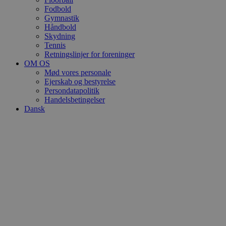
Fodbold
Gymnastik
Håndbold
Skydning
Tennis
Retningslinjer for foreninger
OM OS
Mød vores personale
Ejerskab og bestyrelse
Persondatapolitik
Handelsbetingelser
Dansk