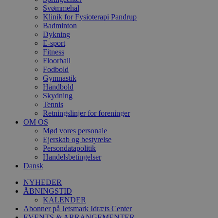
Svømmehal
Klinik for Fysioterapi Pandrup
Badminton
Dykning
E-sport
Fitness
Floorball
Fodbold
Gymnastik
Håndbold
Skydning
Tennis
Retningslinjer for foreninger
OM OS
Mød vores personale
Ejerskab og bestyrelse
Persondatapolitik
Handelsbetingelser
Dansk
NYHEDER
ÅBNINGSTID
KALENDER
Abonner på Jetsmark Idræts Center
EVENTS & ARRANGEMENTER