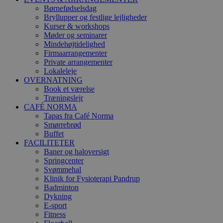
Børnefødselsdag
Bryllupper og festlige lejligheder
Kurser & workshops
Møder og seminarer
Mindehøjtidelighed
Firmaarrangementer
Private arrangementer
Lokaleleje
OVERNATNING
Book et værelse
Træningslejr
CAFÉ NORMA
Tapas fra Café Norma
Smørrebrød
Buffet
FACILITETER
Baner og haloversigt
Springcenter
Svømmehal
Klinik for Fysioterapi Pandrup
Badminton
Dykning
E-sport
Fitness