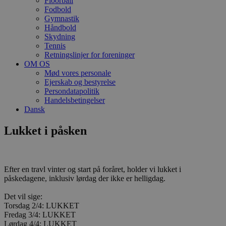
Floorball
Fodbold
Gymnastik
Håndbold
Skydning
Tennis
Retningslinjer for foreninger
OM OS
Mød vores personale
Ejerskab og bestyrelse
Persondatapolitik
Handelsbetingelser
Dansk
Lukket i påsken
Efter en travl vinter og start på foråret, holder vi lukket i
påskedagene, inklusiv lørdag der ikke er helligdag.
Det vil sige:
Torsdag 2/4: LUKKET
Fredag 3/4: LUKKET
Lørdag 4/4: LUKKET